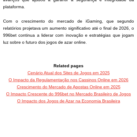
plataforma.
Com o crescimento do mercado de iGaming, que segundo
relatórios projetava um aumento significativo até o final de 2026, o
996bet continua a liderar com inovação e estratégias que jogam
luz sobre o futuro dos jogos de azar online.
Related pages
Cenário Atual dos Sites de Jogos em 2025
O Impacto da Regulamentação nos Cassinos Online em 2026
Crescimento do Mercado de Apostas Online em 2025
O Impacto Crescente do 996bet no Mercado Brasileiro de Jogos
O Impacto dos Jogos de Azar na Economia Brasileira