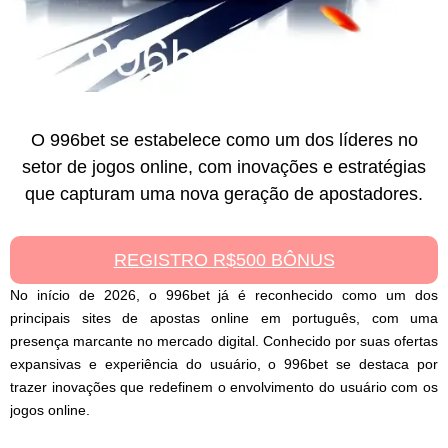
O 996bet se estabelece como um dos líderes no
setor de jogos online, com inovações e estratégias
que capturam uma nova geração de apostadores.
REGISTRO R$500 BÔNUS
No início de 2026, o 996bet já é reconhecido como um dos
principais sites de apostas online em português, com uma
presença marcante no mercado digital. Conhecido por suas ofertas
expansivas e experiência do usuário, o 996bet se destaca por
trazer inovações que redefinem o envolvimento do usuário com os
jogos online.