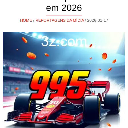
em 2026
HOME
/
REPORTAGENS DA MÍDIA
/ 2026-01-17