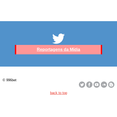
Reportagens da Mídia
© 996bet
back to top