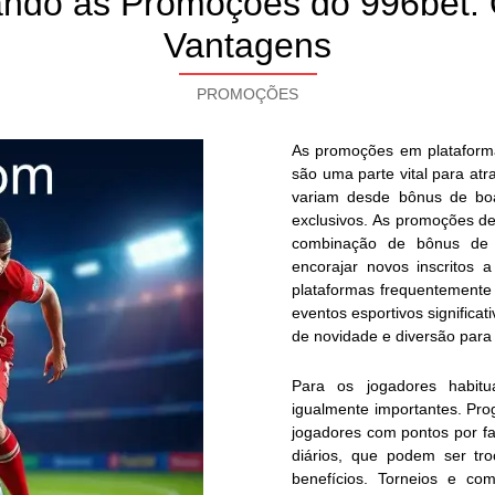
ando as Promoções do 996bet:
Vantagens
PROMOÇÕES
As promoções em plataform
são uma parte vital para atr
variam desde bônus de boa
exclusivos. As promoções d
combinação de bônus de d
encorajar novos inscritos 
plataformas frequentemente
eventos esportivos significa
de novidade e diversão para
Para os jogadores habitu
igualmente importantes. Pr
jogadores com pontos por f
diários, que podem ser tro
benefícios. Torneios e co