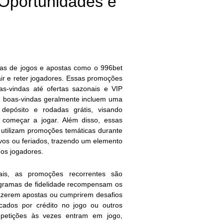
 Oportunidades e
as de jogos e apostas como o 996bet
air e reter jogadores. Essas promoções
s-vindas até ofertas sazonais e VIP
e boas-vindas geralmente incluem uma
epósito e rodadas grátis, visando
a começar a jogar. Além disso, essas
 utilizam promoções temáticas durante
tivos ou feriados, trazendo um elemento
 os jogadores.
ais, as promoções recorrentes são
ogramas de fidelidade recompensam os
azerem apostas ou cumprirem desafios
cados por crédito no jogo ou outros
mpetições às vezes entram em jogo,