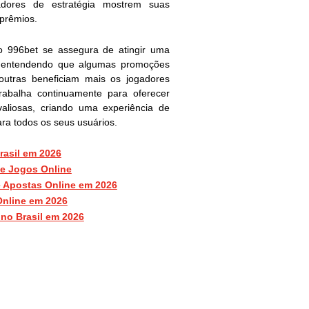
adores de estratégia mostrem suas
prêmios.
o 996bet se assegura de atingir uma
 entendendo que algumas promoções
outras beneficiam mais os jogadores
trabalha continuamente para oferecer
aliosas, criando uma experiência de
ara todos os seus usuários.
rasil em 2026
e Jogos Online
 Apostas Online em 2026
nline em 2026
no Brasil em 2026