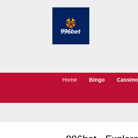
Home
Bingo
Cassin