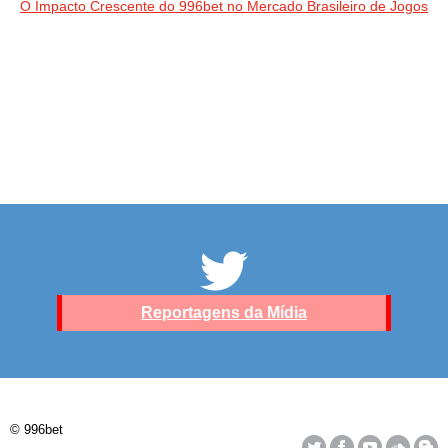
O Impacto Crescente do 996bet no Mercado Brasileiro de Jogos
Reportagens da Mídia
© 996bet