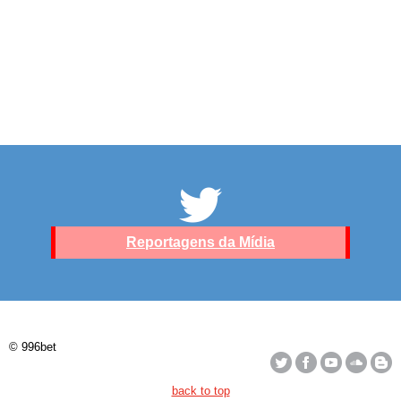
Reportagens da Mídia
© 996bet
back to top