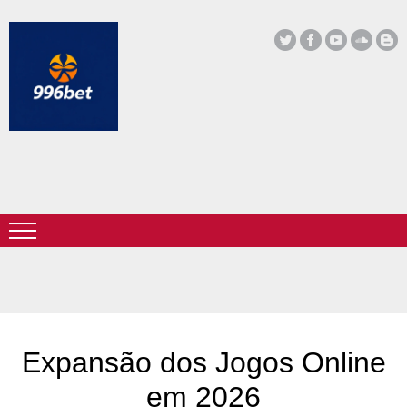
Expansão dos Jogos Online
em 2026