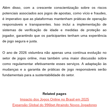
Além disso, com a crescente conscientização sobre os riscos
potenciais associados aos jogos de apostas, como vício e fraudes,
é imperativo que as plataformas mantenham práticas de operação
responsáveis e transparentes. Isso inclui a implementação de
sistemas de verificação de idade e medidas de proteção ao
jogador, garantindo que os participantes tenham uma experiência
de jogo segura e justa.
O ano de 2026 vislumbra não apenas uma contínua evolução no
setor de jogos online, mas também uma maior discussão sobre
como regulamentar efetivamente esses serviços. A adaptação às
mudanças e a garantia de práticas de jogo responsáveis serão
fundamentais para a sustentabilidade do setor.
Related pages
Impacto dos Jogos Online no Brasil em 2025
Expansão Global do 996bet Atraindo Novos Jogadores