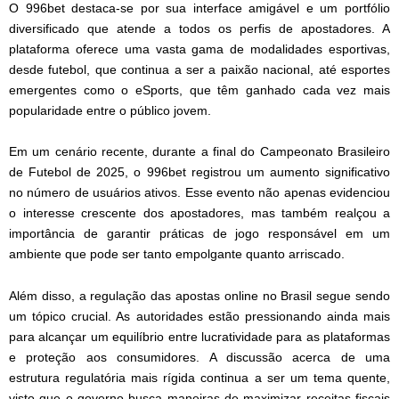
O 996bet destaca-se por sua interface amigável e um portfólio
diversificado que atende a todos os perfis de apostadores. A
plataforma oferece uma vasta gama de modalidades esportivas,
desde futebol, que continua a ser a paixão nacional, até esportes
emergentes como o eSports, que têm ganhado cada vez mais
popularidade entre o público jovem.
Em um cenário recente, durante a final do Campeonato Brasileiro
de Futebol de 2025, o 996bet registrou um aumento significativo
no número de usuários ativos. Esse evento não apenas evidenciou
o interesse crescente dos apostadores, mas também realçou a
importância de garantir práticas de jogo responsável em um
ambiente que pode ser tanto empolgante quanto arriscado.
Além disso, a regulação das apostas online no Brasil segue sendo
um tópico crucial. As autoridades estão pressionando ainda mais
para alcançar um equilíbrio entre lucratividade para as plataformas
e proteção aos consumidores. A discussão acerca de uma
estrutura regulatória mais rígida continua a ser um tema quente,
visto que o governo busca maneiras de maximizar receitas fiscais