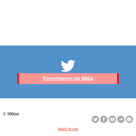
Reportagens da Mídia
© 996bet
back to top