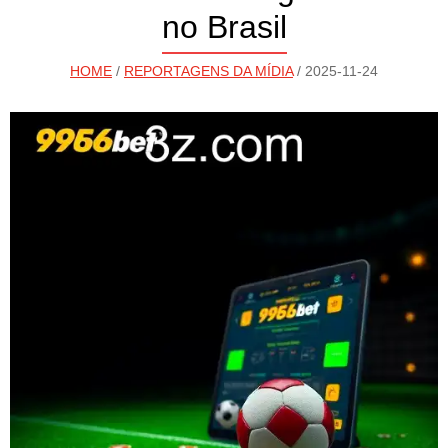
no Brasil
HOME
/
REPORTAGENS DA MÍDIA
/ 2025-11-24