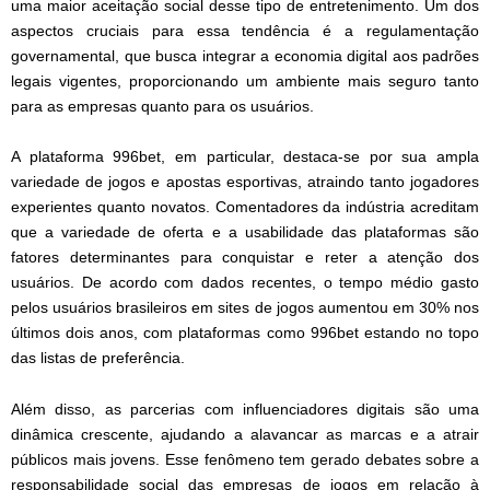
uma maior aceitação social desse tipo de entretenimento. Um dos
aspectos cruciais para essa tendência é a regulamentação
governamental, que busca integrar a economia digital aos padrões
legais vigentes, proporcionando um ambiente mais seguro tanto
para as empresas quanto para os usuários.
A plataforma 996bet, em particular, destaca-se por sua ampla
variedade de jogos e apostas esportivas, atraindo tanto jogadores
experientes quanto novatos. Comentadores da indústria acreditam
que a variedade de oferta e a usabilidade das plataformas são
fatores determinantes para conquistar e reter a atenção dos
usuários. De acordo com dados recentes, o tempo médio gasto
pelos usuários brasileiros em sites de jogos aumentou em 30% nos
últimos dois anos, com plataformas como 996bet estando no topo
das listas de preferência.
Além disso, as parcerias com influenciadores digitais são uma
dinâmica crescente, ajudando a alavancar as marcas e a atrair
públicos mais jovens. Esse fenômeno tem gerado debates sobre a
responsabilidade social das empresas de jogos em relação à