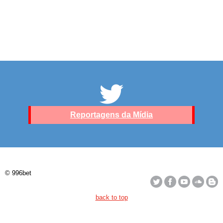
Reportagens da Mídia
© 996bet
back to top