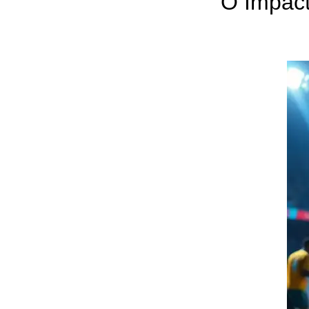
O Impact