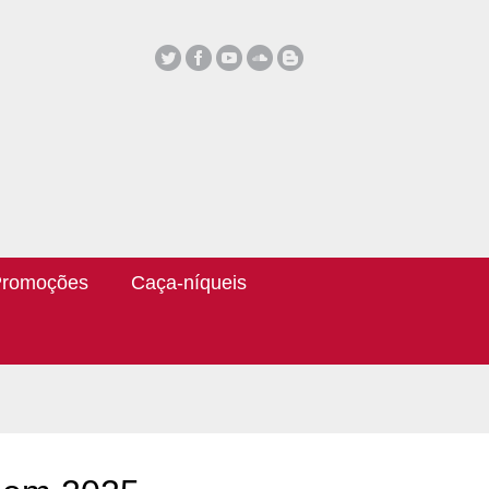
Promoções
Caça-níqueis