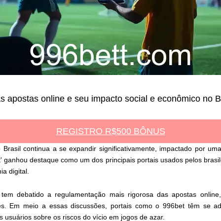
s apostas online e seu impacto social e econômico no B
REGISTRO R$500 BÔNUS
Brasil continua a se expandir significativamente, impactado por um
' ganhou destaque como um dos principais portais usados pelos brasilei
a digital.
tem debatido a regulamentação mais rigorosa das apostas online,
s. Em meio a essas discussões, portais como o 996bet têm se a
 usuários sobre os riscos do vício em jogos de azar.