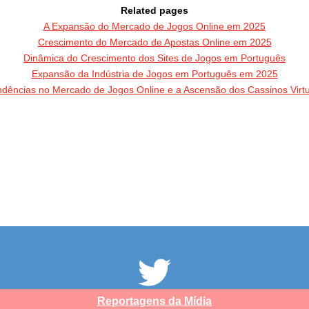
Related pages
A Expansão do Mercado de Jogos Online em 2025
Crescimento do Mercado de Apostas Online em 2025
Dinâmica do Crescimento dos Sites de Jogos em Português
Expansão da Indústria de Jogos em Português em 2025
ndências no Mercado de Jogos Online e a Ascensão dos Cassinos Virtu
Reportagens da Mídia