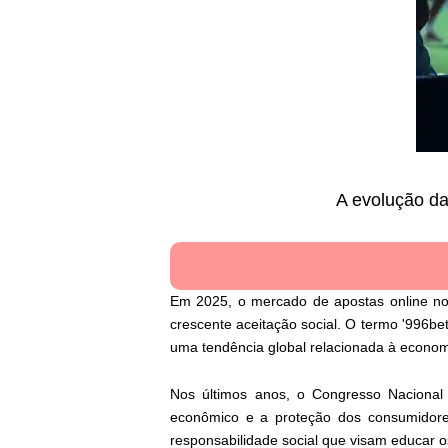
A evolução da
Em 2025, o mercado de apostas online no 
crescente aceitação social. O termo '996bet
uma tendência global relacionada à economi
Nos últimos anos, o Congresso Nacional 
econômico e a proteção dos consumidore
responsabilidade social que visam educar os