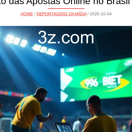
o das Apostas Online no Brasi
HOME
/
REPORTAGENS DA MÍDIA
/ 2025-10-04