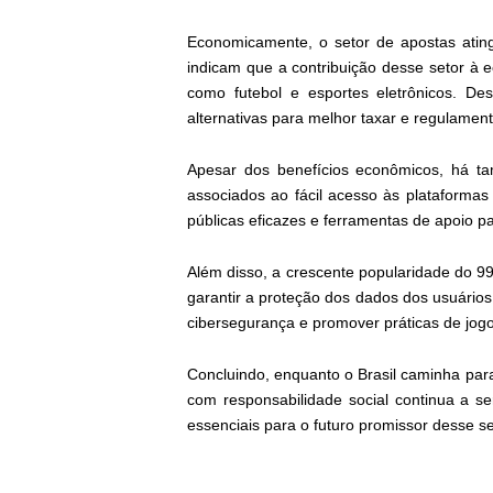
Economicamente, o setor de apostas atingi
indicam que a contribuição desse setor à 
como futebol e esportes eletrônicos. D
alternativas para melhor taxar e regulament
Apesar dos benefícios econômicos, há ta
associados ao fácil acesso às plataformas
públicas eficazes e ferramentas de apoio p
Além disso, a crescente popularidade do 
garantir a proteção dos dados dos usuários
cibersegurança e promover práticas de jogo
Concluindo, enquanto o Brasil caminha para
com responsabilidade social continua a s
essenciais para o futuro promissor desse s