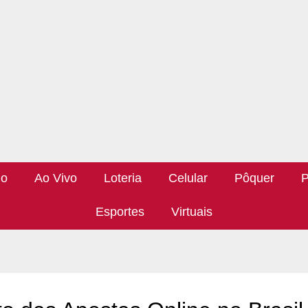
no
Ao Vivo
Loteria
Celular
Pôquer
Esportes
Virtuais